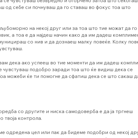
а се чувстуваш безвредно и огорчено затоа што секогаш
аш од себе си почнуваш да го ставаш во фокус тоа што
 љубоморно на некој друг или за тоа што тие можат да го
вик, а тоа е да најдеш начин како да им дадеш комплиме
омуницираш со нив и да дознаеш малку повеќе. Колку пов
увстуваш.
увам дека ако успееш во тие моменти да им дадеш компл
 се чувстуваш подобро заради тоа што ќе видиш дека се
Тоа можеби ќе ти помогне да сфатиш дека се што сакаш д
оредба со другите и ниска самодоверба е да ја тргнеш
о твоја контрола.
ме одредена цел или пак да бидеме подобри од некој дру