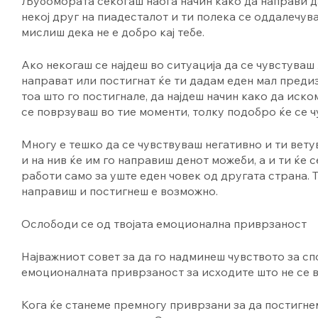
Љубомората секогаш наоѓа начин како да направи д
некој друг на пиадесталот и ти полека се оддалечув
мислиш дека не е добро кај тебе.
Ако некогаш се најдеш во ситуација да се чувстуваш
направат или постигнат ќе ти дадам еден мал предиз
тоа што го постигнале, да најдеш начин како да иск
се поврзуваш во тие моменти, толку подобро ќе се ч
Многу е тешко да се чувствуваш негативно и ти вет
и на нив ќе им го направиш денот можеби, а и ти ќе
работи само за уште еден човек од другата страна. 
направиш и постигнеш е возможно.
Ослободи се од твојата емоционална приврзаност
Најважниот совет за да го надминеш чувството за сп
емоционалната приврзаност за исходите што не се в
Кога ќе станеме премногу приврзани за да постигне