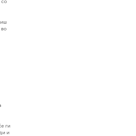
 со
тиш
 во
а
ќе ги
ди и