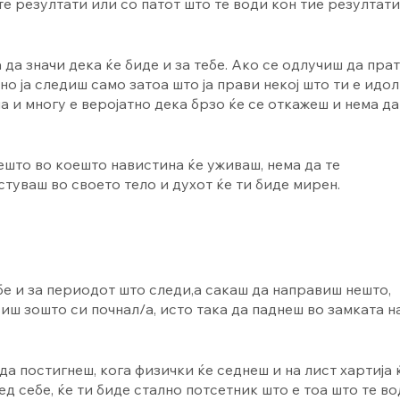
те резултати или со патот што те води кон тие резултати
 да значи дека ќе биде и за тебе. Ако се одлучиш да пра
но ја следиш само затоа што ја прави некој што ти е идол
а и многу е веројатно дека брзо ќе се откажеш и нема да
нешто во коешто навистина ќе уживаш, нема да те
стуваш во своето тело и духот ќе ти биде мирен.
бе и за периодот што следи,а сакаш да направиш нешто,
иш зошто си почнал/а, исто така да паднеш во замката н
 постигнеш, кога физички ќе седнеш и на лист хартија 
ед себе, ќе ти биде стално потсетник што е тоа што те во