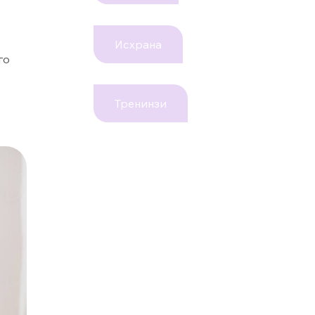
Исхрана
го
Тренинзи