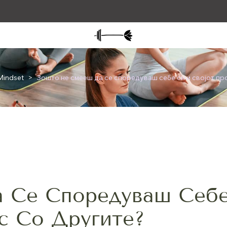
Mindset
>
Зошто не смееш да се споредуваш себе си и својот пр
 Се Споредуваш Себ
с Со Другите?