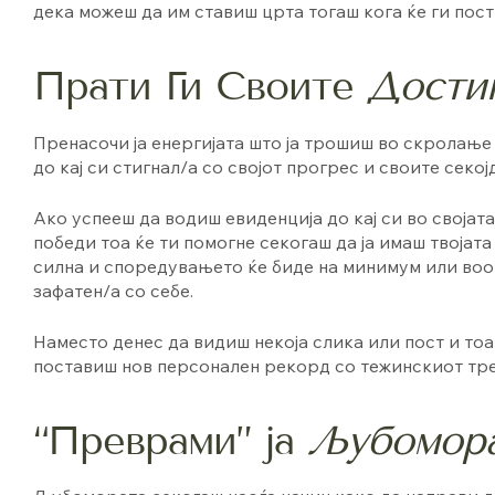
дека можеш да им ставиш црта тогаш кога ќе ги пост
Прати Ги Своите
Дости
Пренасочи ја енергијата што ја трошиш во скролање
до кај си стигнал/а со својот прогрес и своите секо
Ако успееш да водиш евиденција до кај си во својат
победи тоа ќе ти помогне секогаш да ја имаш твојата 
силна и споредувањето ќе биде на минимум или воо
зафатен/а со себе.
Наместо денес да видиш некоја слика или пост и тоа
поставиш нов персонален рекорд со тежинскиот тре
“Преврами” ја
Љубомор