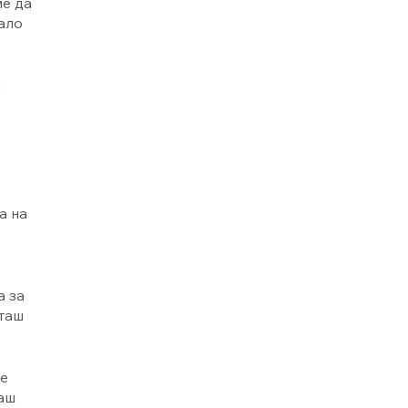
ме да
ало
а
а на
а за
иташ
те
наш