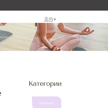
0
огрес со другите?
Категории
е
Mindset