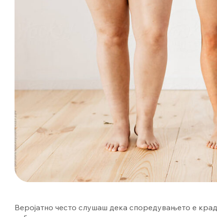
Веројатно често слушаш дека споредувањето е краде