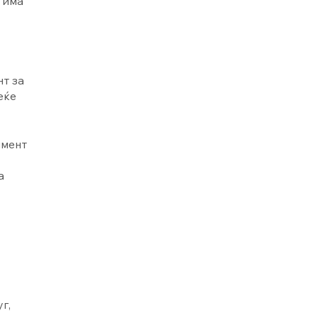
 има
нт за
еќе
имент
а
г,