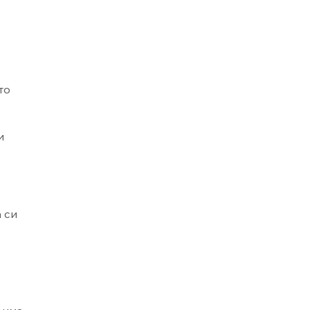
то
и
а си