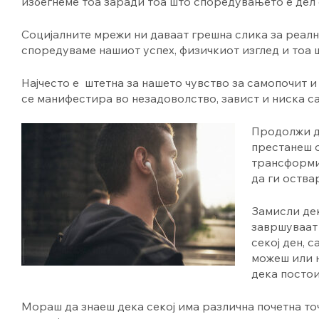
избегнеме тоа заради тоа што споредувањето е дел
Социјалните мрежи ни даваат грешна слика за реално
споредуваме нашиот успех, физичкиот изглед и тоа 
Најчесто е штетна за нашето чувство за самопочит 
се манифестира во незадоволство, завист и ниска с
Продолжи да
престанеш о
трансформи
да ги оства
Замисли дек
завршуваат 
секој ден, 
можеш или н
дека постои
Мораш да знаеш дека секој има различна почетна точ