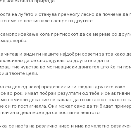
 од човековата природа.
ста на луѓето и станува премногу лесно да почнеме да 
што сме го постигнале наспроти другите.
и самоприфаќање кога притисокот да се мериме со друг
амодоверба.
 читаш и види ги нашите најдобри совети за тоа како д
псесивно да се споредуваш со другите и да ги
раш тие чувства во мотивациски двигател што ќе ти по
риш твоите цели.
а си дел од некој предизвик и ги гледаш другите како
се во рок, имаат побрзи резултати од тебе и се активни
само помисли дека тие не сакаат да го истакнат тоа што т
е си го постигнал/а. Они можат само да ти бидат приме
 начин и дека може да се постигне нештото.
ка, се наоѓа на различно ниво и има комплетно различен