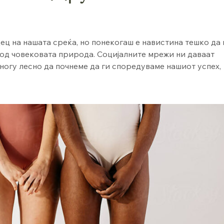
ц на нашата среќа, но понекогаш е навистина тешко да 
 од човековата природа. Социјалните мрежи ни даваат
ногу лесно да почнеме да ги споредуваме нашиот успех,