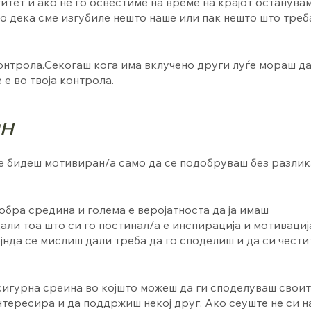
итет и ако не го освестиме на време на крајот останува
о дека сме изгубиле нешто наше или пак нешто што треб
контрола.Секогаш кога има вклучено други луѓе мораш д
 е во твоја контрола.
н
ќе бидеш мотивиран/а само да се подобруваш без разлик
обра средина и голема е веројатноста да ја имаш
ли тоа што си го постинал/а е инспирација и мотивациј
јнда се мислиш дали треба да го споделиш и да си чест
сигурна среина во којшто можеш да ги споделуваш свои
нтересира и да поддржиш некој друг. Ако сеуште не си 