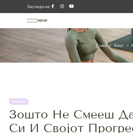
Заследи не:
МЕНИ
Дома
>
Блог
>
Mindset
Зошто Не Смееш Да
Си И Својот Прогре