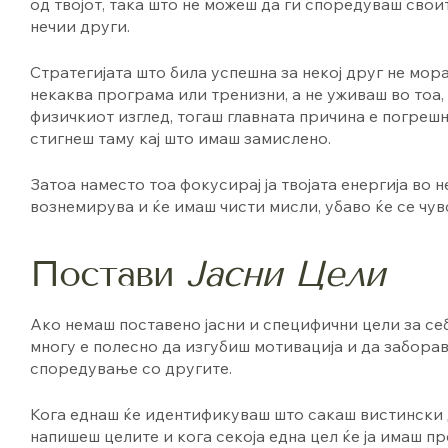
од твојот, така што не можеш да ги споредуваш свои
нечии други.
Стратегијата што била успешна за некој друг не мора
некаква програма или тренизни, а не уживаш во тоа, 
физичкиот изглед, тогаш главната причина е погрешн
стигнеш таму кај што имаш замислено.
Затоа наместо тоа фокусирај ја твојата енергија во 
вознемирува и ќе имаш чисти мисли, убаво ќе се чув
Постави
Јасни Цели
Ако немаш поставено јасни и специфични цели за се
многу е полесно да изгубиш мотивација и да заборав
споредување со другите.
Кога еднаш ќе идентификуваш што сакаш вистински да
напишеш целите и кога секоја една цел ќе ја имаш пр