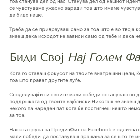
тоа станува дел од нас. Станува дел од нашиот идент
се чувстуваме ужасно заради тоа што имаме чувстув
да биде наше.
Треба да се приврзуваш само за тоа што е во твоја 
знаеш дека исходот не зависи само од тебе и дека не
Биди Свој
Нај Голем Фа
Кога го ставаш фокусот на твоите внатрешни цели, 
тоа што прават другите луѓе.
Споделувајќи ги своите мали победи остануваш во д
поддршката од твоите најблиски.Никогаш не знаеш да
некого па нареден пат кога ќе постигнеш нешто немо
за тоа.
Нашата група на ПредизФит на Facebook е одлична 
мали победи, да поставуваш прашања за се што те и