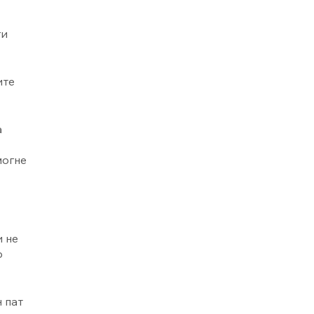
ги
ите
а
могне
и не
р
 пат