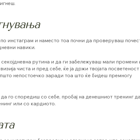
игнеш.
гнувања
 по инстаграм и наместо тоа почни да проверуваш почес
јдневни навики.
а секојдневна рутина и да ги забележуваш мали промени 
визија чиста и пред себе, ќе ја држи твојата посветеност
пшто непостоечко заради тоа што ќе бидеш премногу
 да го споредиш со себе, пробај на денешниот тренинг д
нинг или со кардиото.
ата