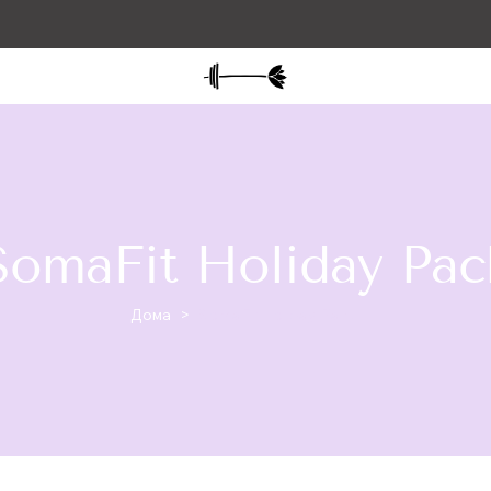
SomaFit Holiday Pac
Дома
>
SomaFit Holiday Pack