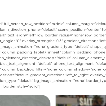
” full_screen_row_position=”middle” column_margin=”defaul
column_direction_phone=”default” scene_position=”center” 
rk” text_align=”left” row_border_radius=”none” row_border
_angle=”0″ overlay_strength=”0.3″ gradient_direction=”left
_image_animation=”none” gradient_type=”default” shape_t
 column_padding_tablet=”inherit” column_padding_phone=
mn_element_direction_desktop=”default” column_element_s
ablet_text_alignment=”default” phone_text_alignment=”defa
″ column_backdrop_filter=”none” column_shadow=”none” c
sition=”default” gradient_direction=”left_to_right” overlay_
ation_type=”default” bg_image_animation=”none” border_ty
border_style=”solid”]