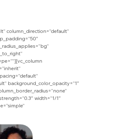
t” column_direction=”default”
top_padding=”50″
_radius_applies=”bg”
_to_right”
ype=””][vc_column
”inherit”
pacing=”default”
ult” background_color_opacity=”1″
olumn_border_radius=”none”
strength=”0.3″ width=”1/1″
pe=”simple”