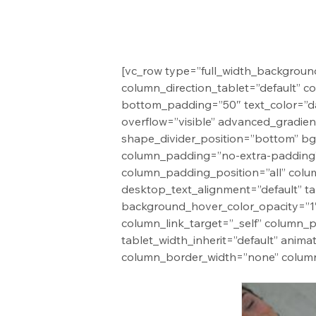
[vc_row type=”full_width_background
column_direction_tablet=”default” 
bottom_padding=”50″ text_color=”da
overflow=”visible” advanced_gradient
shape_divider_position=”bottom” bg
column_padding=”no-extra-padding”
column_padding_position=”all” colu
desktop_text_alignment=”default” t
background_hover_color_opacity=”1
column_link_target=”_self” column_po
tablet_width_inherit=”default” anim
column_border_width=”none” column_