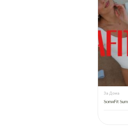
За Дома
SomaFit Su