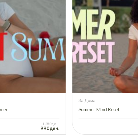
За Дома
mmer
Summer Mind Reset
1.250ден.
990ден.