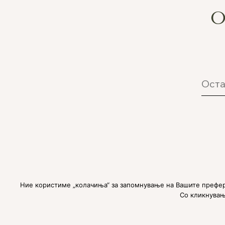
О
Copyright © 2025
SOMAFIT
Ние користиме „колачиња“ за запомнување на Вашите префер
Со кликнување