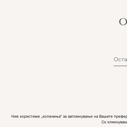
О
Copyright © 2025
SOMAFIT
Ние користиме „колачиња“ за запомнување на Вашите префер
Со кликнување