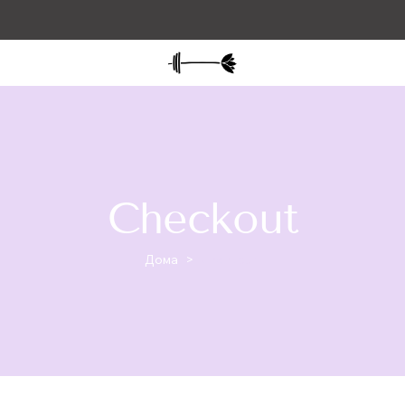
Checkout
Дома
>
Checkout