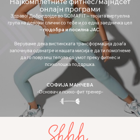
Најкомплетните фитнес/мајндсет
онлајн програми
Здраво! Добредојде во SOMAFIT – твојата виртуелна
група на девојки слични со тебе и со една заедничка цел
–
подобра и посилна ЈАС
.
Веруваме дека вистинската трансформација доаѓа
започнува одвнатре и нашата мисија е да ти помогнеме
да го поврзеш телото со умот преку фитнес и
психолошка поддршка.
СОФИЈА МАНЧЕВА
-Основач и психо-фит тренер-