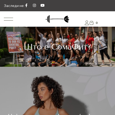
Заследи не:
0
Што е СомаФит?