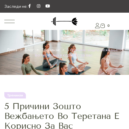
Заследи не:
0
Дома
>
Блог
>
Тренинзи
>
5 причини зошто вежбањето
во теретана е корисно за вас
Тренинзи
5 Причини Зошто
Вежбањето Во Теретана Е
Корисно За Вас