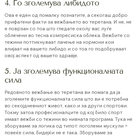
4. Го зголемува либидото
Ова е еден од помалку познатите, а секогаш добро
прифатени факти за вежбањето во теретана. И не, не
е поврзан со тоа што гледате околу вас луѓе
облечени во тесна компресиска облека. Вежбите со
тежини поттикнуваат лачење на хормони кои
влијаат на вашето либидо и со тоа го подобруваат
овој аспект од вашето здравје.
5. Ја зголемува функционалната
сила
Редовното вежбање во теретана ви помага да ја
зголемите функционалната сила што ви е потребна
во секојдневниот живот, како и за други спортови.
Токму затоа професионалците од кој било спорт
имаат вежби со тежини во нивната програма. Тука не
зборуваме за логика од типот: поголеми мускули =
повеќе сила, бидејќи не е така. Зборуваме за