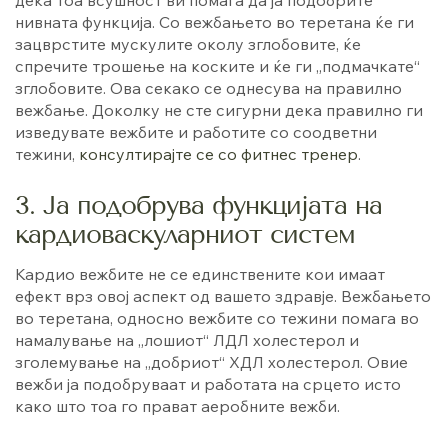
нивната функција. Со вежбањето во теретана ќе ги
зацврстите мускулите околу зглобовите, ќе
спречите трошење на коските и ќе ги „подмачкате“
зглобовите. Ова секако се однесува на правилно
вежбање. Доколку не сте сигурни дека правилно ги
изведувате вежбите и работите со соодветни
тежини,
консултирајте се со фитнес тренер
.
3. Ја подобрува функцијата на
кардиоваскуларниот систем
Кардио вежбите не се единствените кои имаат
ефект врз овој аспект од вашето здравје. Вежбањето
во теретана, односно вежбите со тежини помага во
намалување на „лошиот“ ЛДЛ холестерол и
зголемување на „добриот“ ХДЛ холестерол. Овие
вежби ја подобруваат и работата на срцето исто
како што тоа го прават аеробните вежби.