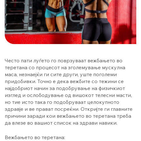
Често пати луѓето го поврзуваат вежбањето во
теретана со процесот на зголемување мускулна
маса, незнаејќи ги сите други, уште поголеми
придобивки. Точно е дека вежбите со тежини се
најдобриот начин за подобрување на физичкиот
изглед и ослободување од вишокот телесни масти,
но тие исто така го подобруваат целокупното
здравје и ве прават посреќни. Откријте ги главните
причини заради кои вежбањето во теретана треба
да влезе во вашиот список на здрави навики.
Вежбањето во теретана: