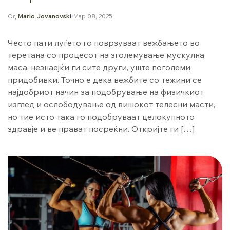
Од
Mario Jovanovski
Мар 08, 2025
Често пати луѓето го поврзуваат вежбањето во
теретана со процесот на зголемување мускулна
маса, незнаејќи ги сите други, уште поголеми
придобивки. Точно е дека вежбите со тежини се
најдобриот начин за подобрување на физичкиот
изглед и ослободување од вишокот телесни масти,
но тие исто така го подобруваат целокупното
здравје и ве прават посреќни. Откријте ги […]