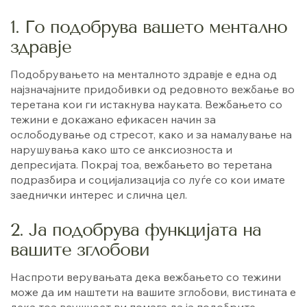
1. Го подобрува вашето ментално
здравје
Подобрувањето на менталното здравје е една од
најзначајните придобивки од редовното вежбање во
теретана кои ги истакнува науката. Вежбањето со
тежини е докажано ефикасен начин за
ослободување од стресот, како и за намалување на
нарушувања како што се анксиозноста и
депресијата. Покрај тоа, вежбањето во теретана
подразбира и социјализација со луѓе со кои имате
заеднички интерес и слична цел.
2. Ја подобрува функцијата на
вашите зглобови
Наспроти верувањата дека вежбањето со тежини
може да им наштети на вашите зглобови, вистината е
дека тоа всушност ви помага да ја подобрите