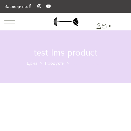
Заследи не:
0
test lms product
Дома
>
Продукти
>
test lms product