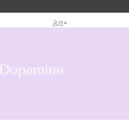
0
&Dopamine