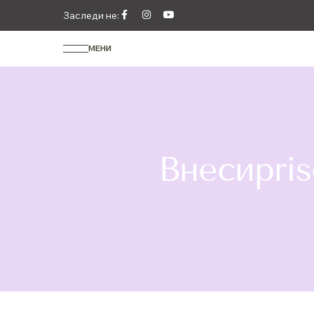
Заследи не:
МЕНИ
Внесиpri