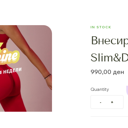
IN STOCK
Внесиp
Slim&
990,00
ден
Quantity
-
+