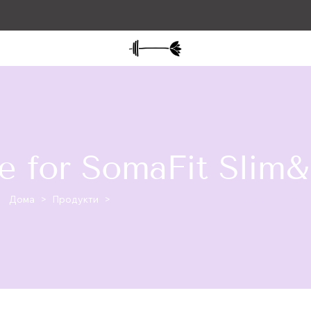
se for SomaFit Slim
Дома
>
Продукти
>
Внесиprise for SomaFit Slim&Dopamine