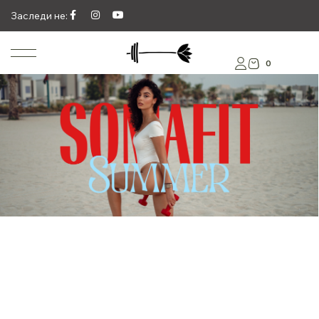
Заследи не:
0