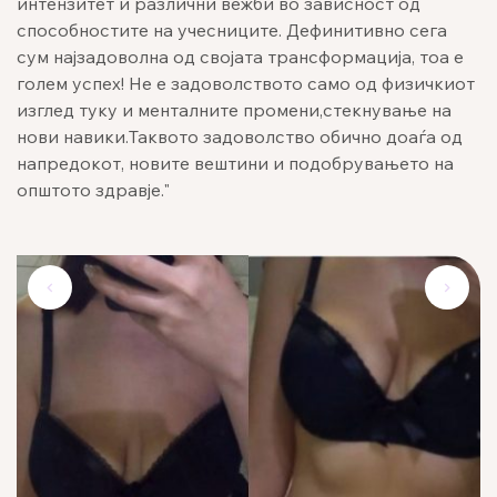
интензитет и различни вежби во зависност од
способностите на учесниците. Дефинитивно сега
сум најзадоволна од својата трансформација, тоа е
голем успех! Не е задоволството само од физичкиот
изглед туку и менталните промени,стекнување на
нови навики.Таквото задоволство обично доаѓа од
напредокот, новите вештини и подобрувањето на
општото здравје."