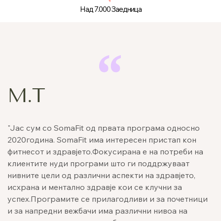
Над 7.000 Заедница
М.Т
"Jас сум со SomaFit од првата програма односно
2020година. SomaFit има интересен пристап кон
фитнесот и здравјето.Фокусирана е на потреби на
клиентите нуди програми што ги поддржуваат
нивните цели од различни аспекти на здравјето,
исхрана и ментално здравје кои се клучни за
успех.Програмите се прилагодливи и за почетници
и за напредни вежбачи има различни нивоа на