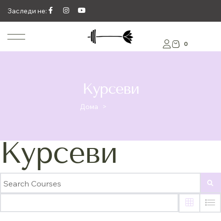
Заследи не:
0
Курсеви
Дома
>
Курсеви
Курсеви